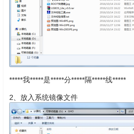
*****我*****是*****分*****隔*****线*****
2、放入系统镜像文件