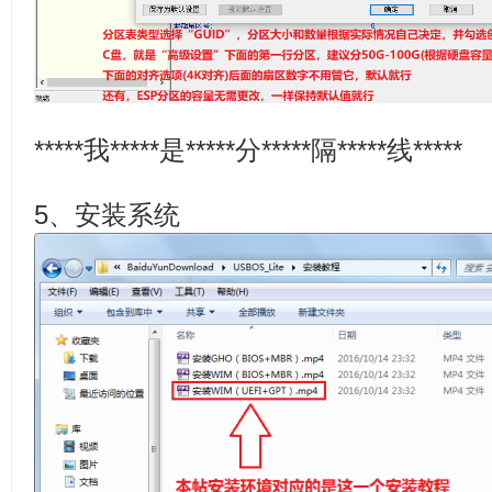
*****我*****是*****分*****隔*****线*****
5、安装系统