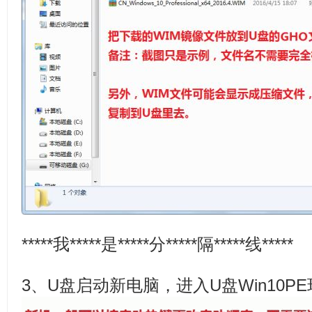
*****我*****是*****分*****隔*****线*****
3、U盘启动新电脑，进入U盘Win10P